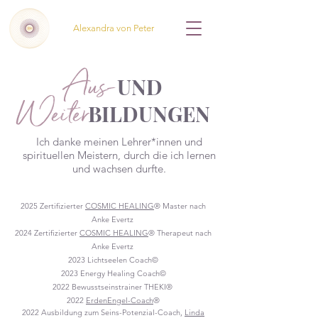
Alexandra von Peter
Aus-
UND
Weiter
BILDUNGEN
Ich danke meinen Lehrer*innen und
spirituellen Meistern, durch die ich lernen
und wachsen durfte.
2025 Zertifizierter
COSMIC HEALING
® Master nach
Anke Evertz
2024 Zertifizierter
COSMIC HEALING
® Therapeut nach
Anke Evertz
2023 Lichtseelen Coach©
2023 Energy Healing Coach©
2022 Bewusstseinstrainer THEKI®
2022
ErdenEngel-Coach
®
2022 Ausbildung zum Seins-Potenzial-Coach,
Linda