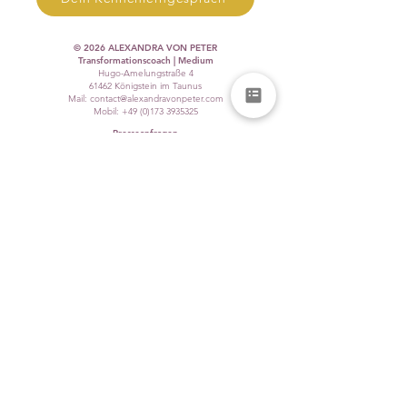
© 2026 ALEXANDRA VON PETER
Transformationscoach | Medium
Hugo-Amelungstraße 4
61462 Königstein im Taunus
Mail: contact@alexandravonpeter.com
Mobil:
+49 (0)173 3935325
Presseanfragen
Impressum
|
Datenschutz
|
Leitlinien
|
Disclaimer
BELIEBTE BLOGBEITRÄGE
Die Fünfte Dimension
verstehen –
Bewusstseinswandel,
Schwingung und die
Qualität unserer Zeit
Sicherheit in dir finden
– Wie innere Stabilität
zu deiner größten
Stärke wird
Auf dein Herz hören: