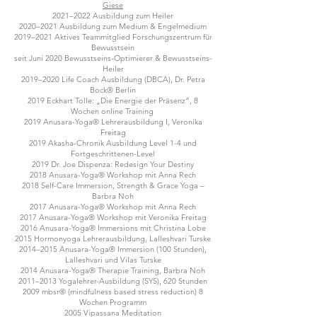
Giese
2021–2022 Ausbildung zum Heiler
2020–2021 Ausbildung zum Medium & Engelmedium
​2019–2021 Aktives Teammitglied Forschungszentrum für
Bewusstsein
​seit Juni 2020 Bewusstseins-Optimierer & Bewusstseins-
Heiler
​2019–2020 Life Coach Ausbildung (DBCA), Dr. Petra
Bock® Berlin
​2019 Eckhart Tolle: „Die Energie der Präsenz“, 8
Wochen online Training
2019 Anusara-Yoga® Lehrerausbildung I, Veronika
Freitag
​2019 Akasha-Chronik Ausbildung Level 1-4 und
Fortgeschrittenen-Level
​2019 Dr. Joe Dispenza: Redesign Your Destiny
2018 Anusara-Yoga® Workshop mit Anna Rech
2018 Self-Care Immersion, Strength & Grace Yoga –
Barbra Noh
2017 Anusara-Yoga® Workshop mit Anna Rech​
2017 Anusara-Yoga® Workshop mit Veronika Freitag
2016 Anusara-Yoga® Immersions mit Christina Lobe
2015 Hormonyoga Lehrerausbildung, Lalleshvari Turske
2014–2015 Anusara-Yoga® Immersion (100 Stunden),
Lalleshvari und Vilas Turske
2014 Anusara-Yoga® Therapie Training, Barbra Noh
2011–2013 Yogalehrer-Ausbildung (SYS), 620 Stunden
2009 mbsr® (mindfulness based stress reduction) 8
Wochen Programm
2005 Vipassana Meditation​